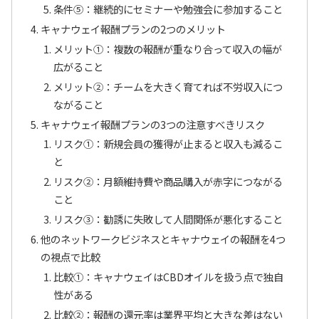
条件⑤：継続的にセミナーや勉強会に参加すること
キャナウェイ報酬プランの2つのメリット
メリット①：複数の報酬が重なり合って収入の幅が
広がること
メリット②：チームを大きく育てれば不労収入につ
ながること
キャナウェイ報酬プランの3つの注意すべきリスク
リスク①：新規会員の獲得が止まると収入も減るこ
と
リスク②：月額維持費や商品購入が赤字につながる
こと
リスク③：勧誘に失敗して人間関係が悪化すること
他のネットワークビジネスとキャナウェイの報酬を4つ
の視点で比較
比較①：キャナウェイはCBDオイルを扱う点で独自
性がある
比較②：報酬の還元率は業界平均と大きな差はない