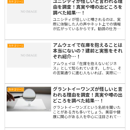
ユニシティが怪しいと言われる理
カテゴリー1
由を調査！真実や噂の出どころを
調べた結果…！
ユニシティが怪しいと噂されるのは、実
際に体験した人の声やネット上での情報
が広がっているからです。勧誘の仕方や
収益モデルに不安を感じる人が多く、マ
ルチ商法に似ているのではと疑う声も少
なくありません。この記事では、ユニシ
アムウェイで在庫を抱えることは
カテゴリー1
ティが怪しいとされる理由...
本当にないの？建前と実態をそれ
ぞれ紹介…！
アムウェイは「在庫を抱えないビジネ
ス」として知られています。 しかし、そ
の言葉通りに進む人もいれば、実際には
多くの在庫を抱えて悩む人も存在しま
す。 この記事では、アムウェイの公式な
説明と実際の声の両方に目を向けなが
グラントイーワンズが怪しいと言
カテゴリー1
ら、真実をわかりやすく解説...
われる理由を調査！真実や噂の出
どころを調べた結果…！
グラントイーワンズという名前を聞いた
ことがある方も多いでしょう。美容や健
康に関心がある人を中心に注目されてい
る企業ですが、一部では「怪しい」とい
う声も広がっています。この記事では、