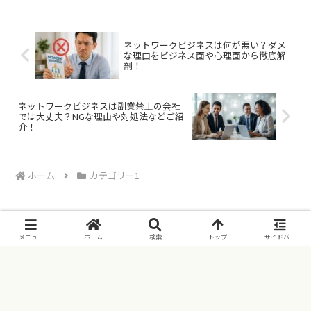
クビジネスで失敗してしまう典型的な原
因と、避けるべきMLMの...
ネットワークビジネスは何が悪い？ダメ
な理由をビジネス面や心理面から徹底解
剖！
ネットワークビジネスは副業禁止の会社
では大丈夫？NGな理由や対処法などご紹
介！
ホーム
カテゴリー1
メニュー
ホーム
検索
トップ
サイドバー
特定商取引法に基づく表示
プライバシーポリシー
サイトマップ
お問合せ
Copyright © 2025 マグネットMLM All Rights Reserved.