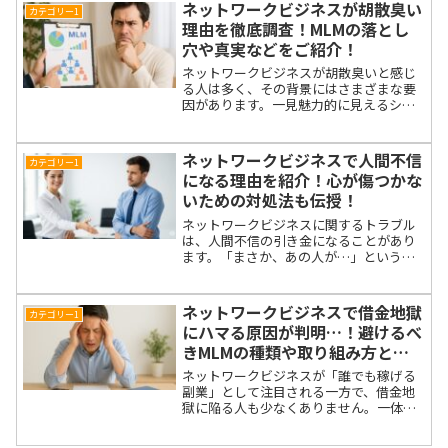
その理由や背景を徹底調査し、噂と真実
ネットワークビジネスが胡散臭い
カテゴリー1
を整理してお伝えします。...
理由を徹底調査！MLMの落とし
穴や真実などをご紹介！
ネットワークビジネスが胡散臭いと感じ
る人は多く、その背景にはさまざまな要
因があります。一見魅力的に見えるシス
テムも、実際には落とし穴が潜んでいる
ことが少なくありません。この記事で
は、ネットワークビジネスが怪しまれる
ネットワークビジネスで人間不信
カテゴリー1
理由や、勧誘手口、参加者の...
になる理由を紹介！心が傷つかな
いための対処法も伝授！
ネットワークビジネスに関するトラブル
は、人間不信の引き金になることがあり
ます。「まさか、あの人が…」というシ
ョックから、信頼していた相手との関係
が崩れてしまうことも。この記事では、
ネットワークビジネスで心を傷つけない
ネットワークビジネスで借金地獄
カテゴリー1
ためのポイントと、対処法...
にハマる原因が判明…！避けるべ
きMLMの種類や取り組み方と
は？
ネットワークビジネスが「誰でも稼げる
副業」として注目される一方で、借金地
獄に陥る人も少なくありません。一体な
ぜ、そんな落とし穴にはまってしまうの
でしょうか？この記事では、ネットワー