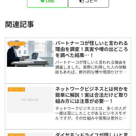
LINE
コピー
関連記事
パートナーコが怪しいと言われる
カテゴリー1
理由を調査！真実や噂の出どころ
を調べた結果…！
パートナーコが怪しいと言われる理由を
調査しました。実際に利用した人の体験
談もあれば、断片的な噂や憶測だけで語
られているものもあり、情報の信ぴょう
性を見極めるのは簡単ではありません。
ただ、怪しいと言われる企業よりも、評
ネットワークビジネスとは何かを
カテゴリー1
判の良い会社を選んだ方が...
簡単に解説！実は合法だけど取り
組み方には注意が必要…！
ネットワークビジネスとは、多くの人が
一度は耳にしたことがあるビジネスモデ
ルですが、その仕組みや実態は意外と知
られていません。 この記事では、ネット
ワークビジネスの基本から注意点までを
初心者にもわかりやすく解説します。 合
ダイヤモンドライフが怪しいと言
カテゴリー1