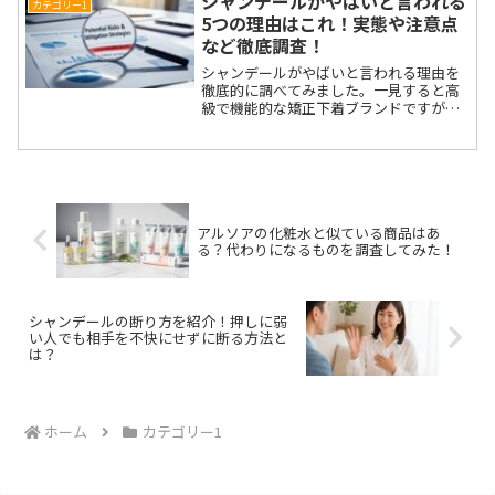
シャンデールがやばいと言われる
カテゴリー1
収益パターンをもとに、ク...
5つの理由はこれ！実態や注意点
など徹底調査！
シャンデールがやばいと言われる理由を
徹底的に調べてみました。一見すると高
級で機能的な矯正下着ブランドですが、
購入者の間では不安やトラブルに関する
声も少なくありません。この記事では、
なぜ「やばい」と噂されるのか、その実
態をわかりやすく解説して...
アルソアの化粧水と似ている商品はあ
る？代わりになるものを調査してみた！
シャンデールの断り方を紹介！押しに弱
い人でも相手を不快にせずに断る方法と
は？
ホーム
カテゴリー1