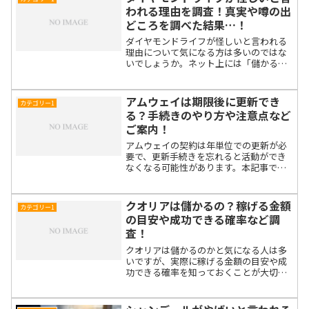
法である一方で、始め...
われる理由を調査！真実や噂の出
どころを調べた結果…！
ダイヤモンドライフが怪しいと言われる
理由について気になる方は多いのではな
いでしょうか。ネット上には「儲かる」
という声もあれば「危険かも」という意
見もあり、情報が錯綜しています。本記
事では、実際に怪しいとされる背景や噂
アムウェイは期限後に更新でき
カテゴリー1
の出どころをひとつひとつ...
る？手続きのやり方や注意点など
ご案内！
アムウェイの契約は年単位での更新が必
要で、更新手続きを忘れると活動ができ
なくなる可能性があります。本記事で
は、「アムウェイは期限後に更新できる
のか？」という疑問に答えつつ、更新方
法や注意点をわかりやすく解説します。
クオリアは儲かるの？稼げる金額
カテゴリー1
スムーズな再登録やトラブル...
の目安や成功できる確率など調
査！
クオリアは儲かるのかと気になる人は多
いですが、実際に稼げる金額の目安や成
功できる確率を知っておくことが大切で
す。副業として始めるのか、それとも本
業化を目指すのかによって収入の幅は大
きく変わります。ここでは実際の事例や